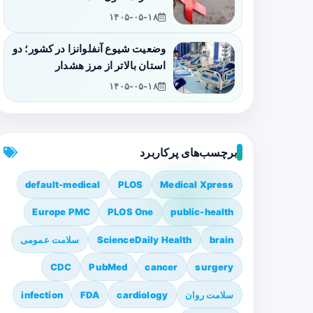
۱۴۰۵-۰۵-۱۸
وضعیت شیوع آنفلوانزا در کشور؛ دو
استان بالاتر از مرز هشدار
۱۴۰۵-۰۵-۱۸
برچسب‌های پرکاربرد
default-medical
PLOS
Medical Xpress
Europe PMC
PLOS One
public-health
brain
ScienceDaily Health
سلامت عمومی
CDC
PubMed
cancer
surgery
سلامت روان
cardiology
FDA
infection