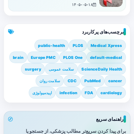
۱۴۰۵-۰۵-۱۸
برچسب‌های پرکاربرد
public-health
PLOS
Medical Xpress
brain
Europe PMC
PLOS One
default-medical
ScienceDaily Health
سلامت عمومی
surgery
cancer
PubMed
CDC
سلامت روان
cardiology
FDA
infection
اپیدمیولوژی
راهنمای سریع
برای پیدا کردن سریع‌تر مطالب پزشکی، از جستجو یا