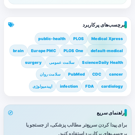
برچسب‌های پرکاربرد
public-health
PLOS
Medical Xpress
brain
Europe PMC
PLOS One
default-medical
ScienceDaily Health
سلامت عمومی
surgery
cancer
CDC
PubMed
سلامت روان
cardiology
FDA
infection
اپیدمیولوژی
راهنمای سریع
برای پیدا کردن سریع‌تر مطالب پزشکی، از جستجو یا
برچسب‌های پرکاربرد استفاده کنید.