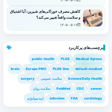
۱۴۰۵-۰۵-۱۸
کاهش مصرف خوراکی‌های شیرین: آیا اشتیاق
و سلامت واقعاً تغییر می‌کند؟
۱۴۰۵-۰۵-۱۷
برچسب‌های پرکاربرد
public-health
PLOS
Medical Xpress
brain
Europe PMC
PLOS One
default-medical
ScienceDaily Health
سلامت عمومی
surgery
cancer
CDC
PubMed
سلامت روان
cardiology
FDA
infection
اپیدمیولوژی