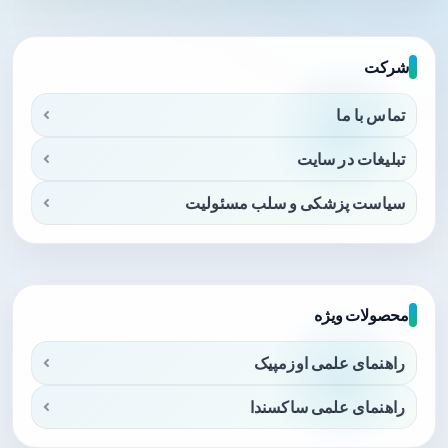
شرکت
تماس با ما
تبلیغات در سایت
سیاست پزشکی و سلب مسئولیت
محصولات ویژه
راهنمای علمی اوزمپیک
راهنمای علمی ساکسندا