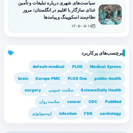
سیاست‌های شهری درباره تبلیغات و تأمین
غذای سازگار با اقلیم در انگلستان: مرور
نظام‌مند اسکوپینگ و پیامدها
۱۴۰۵-۰۵-۱۵
برچسب‌های پرکاربرد
default-medical
PLOS
Medical Xpress
brain
Europe PMC
PLOS One
public-health
ScienceDaily Health
سلامت عمومی
surgery
PubMed
CDC
cancer
سلامت روان
cardiology
FDA
infection
اپیدمیولوژی