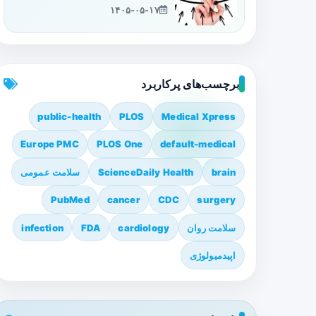
۱۴۰۵-۰۵-۱۷
برچسب‌های پرکاربرد
public-health
PLOS
Medical Xpress
Europe PMC
PLOS One
default-medical
brain
ScienceDaily Health
سلامت عمومی
PubMed
cancer
CDC
surgery
سلامت روان
cardiology
FDA
infection
اپیدمیولوژی