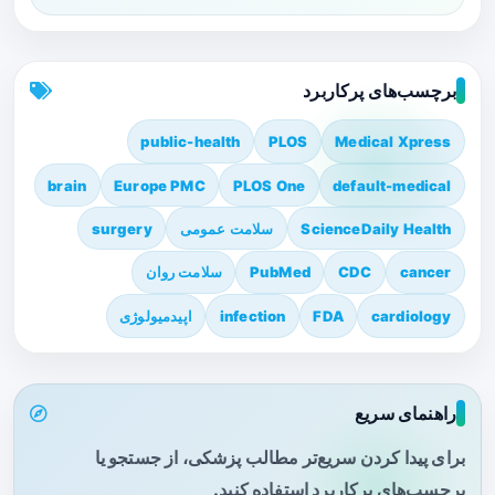
برچسب‌های پرکاربرد
public-health
PLOS
Medical Xpress
brain
Europe PMC
PLOS One
default-medical
ScienceDaily Health
سلامت عمومی
surgery
cancer
CDC
PubMed
سلامت روان
cardiology
FDA
infection
اپیدمیولوژی
راهنمای سریع
برای پیدا کردن سریع‌تر مطالب پزشکی، از جستجو یا
برچسب‌های پرکاربرد استفاده کنید.