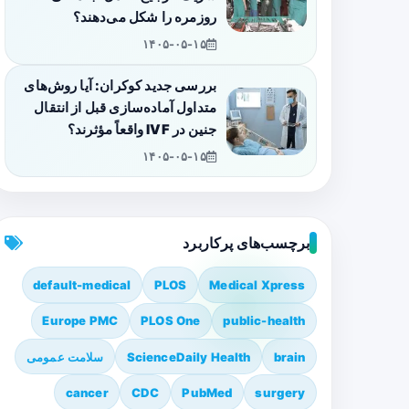
روزمره را شکل می‌دهند؟
۱۴۰۵-۰۵-۱۵
بررسی جدید کوکران: آیا روش‌های
متداول آماده‌سازی قبل از انتقال
جنین در IVF واقعاً مؤثرند؟
۱۴۰۵-۰۵-۱۵
برچسب‌های پرکاربرد
default-medical
PLOS
Medical Xpress
Europe PMC
PLOS One
public-health
brain
ScienceDaily Health
سلامت عمومی
cancer
CDC
PubMed
surgery