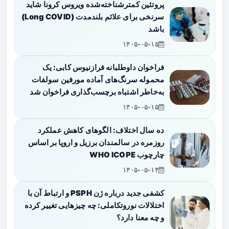
پروتئین کمترشناخته‌شده ویروس کرونا شاید
سرنخی برای علائم بلندمدت (Long COVID)
باشد
۱۴۰۵-۰۵-۱۵
فراخوان داوطلبانه فرازنیوس کابی: یک
محموله سرنگ‌های آماده مورفین سولفات
به‌خاطر اشتباه برچسب‌گذاری فراخوان شد
۱۴۰۵-۰۵-۱۵
ده سال اختلاف: الگوهای کاهش عملکرد
روزمره در سالمندان برزیل و اروپا بر اساس
چارچوب WHO ICOPE
۱۴۰۵-۰۵-۱۴
کشفی جدید درباره ژن PSPH و ارتباط آن با
اختلالات نوروتکاملی: چه چیزهایی تغییر کرده
و چه معنا دارد؟