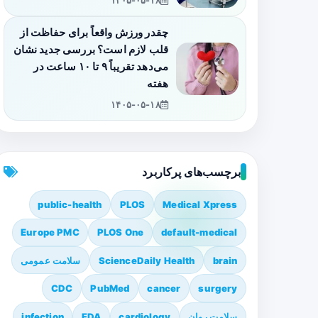
۱۴۰۵-۰۵-۱۸
چقدر ورزش واقعاً برای حفاظت از
قلب لازم است؟ بررسی جدید نشان
می‌دهد تقریباً ۹ تا ۱۰ ساعت در
هفته
۱۴۰۵-۰۵-۱۸
برچسب‌های پرکاربرد
public-health
PLOS
Medical Xpress
Europe PMC
PLOS One
default-medical
brain
ScienceDaily Health
سلامت عمومی
CDC
PubMed
cancer
surgery
سلامت روان
cardiology
FDA
infection