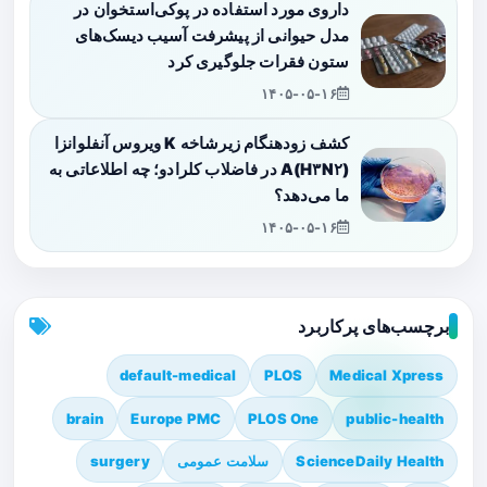
داروی مورد استفاده در پوکی‌استخوان در
مدل حیوانی از پیشرفت آسیب دیسک‌های
ستون فقرات جلوگیری کرد
۱۴۰۵-۰۵-۱۶
کشف زودهنگام زیرشاخه K ویروس آنفلوانزا
A(H۳N۲) در فاضلاب کلرادو؛ چه اطلاعاتی به
ما می‌دهد؟
۱۴۰۵-۰۵-۱۶
برچسب‌های پرکاربرد
default-medical
PLOS
Medical Xpress
brain
Europe PMC
PLOS One
public-health
ScienceDaily Health
سلامت عمومی
surgery