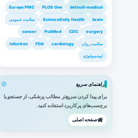
Europe PMC
PLOS One
default-medical
brain
ScienceDaily Health
سلامت عمومی
cancer
PubMed
CDC
surgery
سلامت روان
cardiology
FDA
infection
اپیدمیولوژی
راهنمای سریع
برای پیدا کردن سریع‌تر مطالب پزشکی، از جستجو یا
برچسب‌های پرکاربرد استفاده کنید.
صفحه اصلی