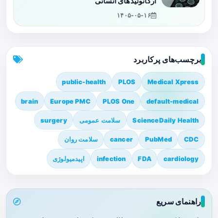
ارگانوئیدهای انسانی
۱۴۰۵-۰۵-۱۶
برچسب‌های پرکاربرد
public-health
PLOS
Medical Xpress
brain
Europe PMC
PLOS One
default-medical
ScienceDaily Health
سلامت عمومی
surgery
CDC
PubMed
cancer
سلامت روان
cardiology
FDA
infection
اپیدمیولوژی
راهنمای سریع