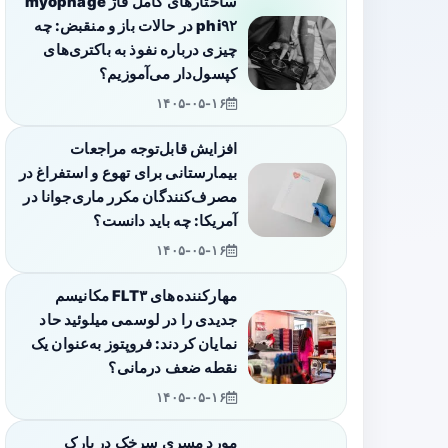
ساختارهای کامل فاژ myophage
phi۹۲ در حالات باز و منقبض: چه
چیزی درباره نفوذ به باکتری‌های
کپسول‌دار می‌آموزیم؟
۱۴۰۵-۰۵-۱۶
افزایش قابل‌توجه مراجعات
بیمارستانی برای تهوع و استفراغ در
مصرف‌کنندگان مکرر ماری‌جوانا در
آمریکا: چه باید دانست؟
۱۴۰۵-۰۵-۱۶
مهارکننده‌های FLT۳ مکانیسم
جدیدی را در لوسمی میلوئید حاد
نمایان کردند: فروپتوز به‌عنوان یک
نقطه ضعف درمانی؟
۱۴۰۵-۰۵-۱۶
مورد مسری سرخک در پارک