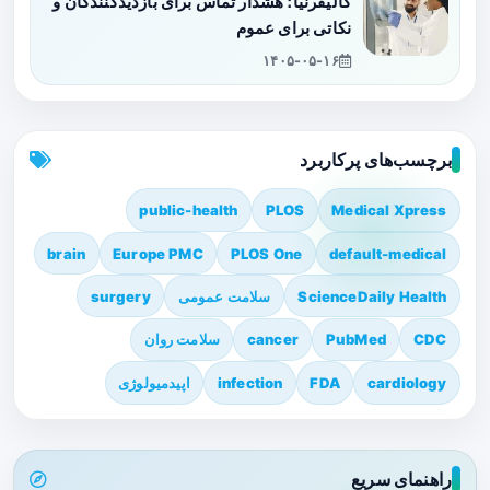
کالیفرنیا؛ هشدار تماس برای بازدیدکنندگان و
نکاتی برای عموم
۱۴۰۵-۰۵-۱۶
برچسب‌های پرکاربرد
public-health
PLOS
Medical Xpress
brain
Europe PMC
PLOS One
default-medical
ScienceDaily Health
سلامت عمومی
surgery
CDC
PubMed
cancer
سلامت روان
cardiology
FDA
infection
اپیدمیولوژی
راهنمای سریع