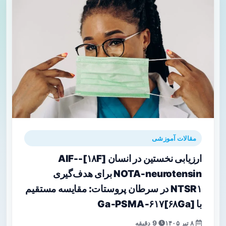
مقالات آموزشی
ارزیابی نخستین در انسان [۱۸F]-AlF-
NOTA‑neurotensin برای هدف‌گیری
NTSR۱ در سرطان پروستات: مقایسه مستقیم
با [۶۸Ga]Ga‑PSMA‑۶۱۷
۸ تیر ۱۴۰۵
9 دقیقه