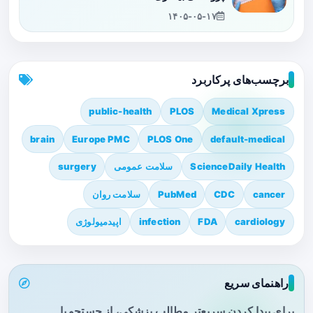
۱۴۰۵-۰۵-۱۷
برچسب‌های پرکاربرد
public-health
PLOS
Medical Xpress
brain
Europe PMC
PLOS One
default-medical
ScienceDaily Health
سلامت عمومی
surgery
cancer
CDC
PubMed
سلامت روان
cardiology
FDA
infection
اپیدمیولوژی
راهنمای سریع
برای پیدا کردن سریع‌تر مطالب پزشکی، از جستجو یا