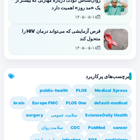
روان‌شناس کودک درباره مهارتی که بیشتر از
یک «مد روز» اهمیت دارد
۱۴۰۵-۰۵-۱۸
قرص آزمایشی که می‌تواند درمان HIV را
متحول کند
۱۴۰۵-۰۵-۱۸
برچسب‌های پرکاربرد
public-health
PLOS
Medical Xpress
brain
Europe PMC
PLOS One
default-medical
ScienceDaily Health
سلامت عمومی
surgery
cancer
PubMed
CDC
سلامت روان
cardiology
FDA
infection
اپیدمیولوژی