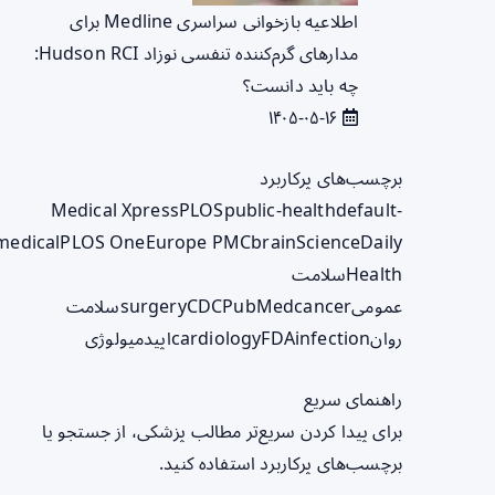
اطلاعیه بازخوانی سراسری Medline برای
مدارهای گرم‌کننده تنفسی نوزاد Hudson RCI:
چه باید دانست؟
۱۴۰۵-۰۵-۱۶
برچسب‌های پرکاربرد
Medical Xpress
PLOS
public-health
default-
medical
PLOS One
Europe PMC
brain
ScienceDaily
Health
سلامت
عمومی
cancer
PubMed
CDC
surgery
سلامت
روان
infection
FDA
cardiology
اپیدمیولوژی
راهنمای سریع
برای پیدا کردن سریع‌تر مطالب پزشکی، از جستجو یا
برچسب‌های پرکاربرد استفاده کنید.