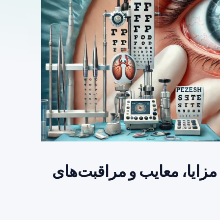
اره عمل PRK چشم: مزایا، معایب و مراقبت‌های