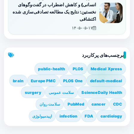
انسانی) و کاهش اضطراب در گفت‌وگوهای
نخستین: نتایج یک مطالعه تصادفی‌سازی شده
اکتشافی
۱۴۰۵-۰۵-۱۷
برچسب‌های پرکاربرد
public-health
PLOS
Medical Xpress
brain
Europe PMC
PLOS One
default-medical
ScienceDaily Health
سلامت عمومی
surgery
CDC
cancer
PubMed
سلامت روان
cardiology
FDA
infection
اپیدمیولوژی