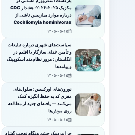
بازگشت اسکروورم انسانی در
مکزیک ۲۰۲۵–۲۰۲۶: هشدار CDC
درباره موارد میازییس ناشی از
Cochliomyia hominivorax
۱۴۰۵-۰۵-۱۵
سیاست‌های شهری درباره تبلیغات
و تأمین غذای سازگار با اقلیم در
انگلستان: مرور نظام‌مند اسکوپینگ
و پیامدها
۱۴۰۵-۰۵-۱۵
نورون‌های اورکسین: سلول‌های
مغزی که به حفظ انگیزه کمک
می‌کنند — یافته‌ای جدید از مطالعه
روی موش‌ها
۱۴۰۵-۰۵-۱۵
چرا مردمک چشم هنگام تعجب گشاد