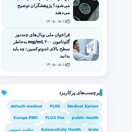
می‌شود؟ پژوهشگران توضیح
می‌دهند
۱۴۰۵-۰۵-۱۵
فراخوان ملی ویال‌های چنددوز
گلوتاتیون ۲۰۰ mg/mL به‌خاطر
سطح بالای اندوتوکسین: چه باید
بدانید
۱۴۰۵-۰۵-۱۵
برچسب‌های پرکاربرد
default-medical
PLOS
Medical Xpress
Europe PMC
PLOS One
public-health
brain
ScienceDaily Health
سلامت عمومی