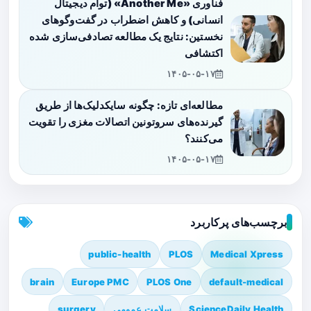
فناوری «Another Me» (توأم دیجیتال
انسانی) و کاهش اضطراب در گفت‌وگوهای
نخستین: نتایج یک مطالعه تصادفی‌سازی شده
اکتشافی
۱۴۰۵-۰۵-۱۷
مطالعه‌ای تازه: چگونه سایکدلیک‌ها از طریق
گیرنده‌های سروتونین اتصالات مغزی را تقویت
می‌کنند؟
۱۴۰۵-۰۵-۱۷
برچسب‌های پرکاربرد
public-health
PLOS
Medical Xpress
brain
Europe PMC
PLOS One
default-medical
ScienceDaily Health
سلامت عمومی
surgery