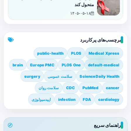
متحول کند
۱۴۰۵-۰۵-۱۸
برچسب‌های پرکاربرد
public-health
PLOS
Medical Xpress
brain
Europe PMC
PLOS One
default-medical
ScienceDaily Health
سلامت عمومی
surgery
cancer
PubMed
CDC
سلامت روان
cardiology
FDA
infection
اپیدمیولوژی
راهنمای سریع