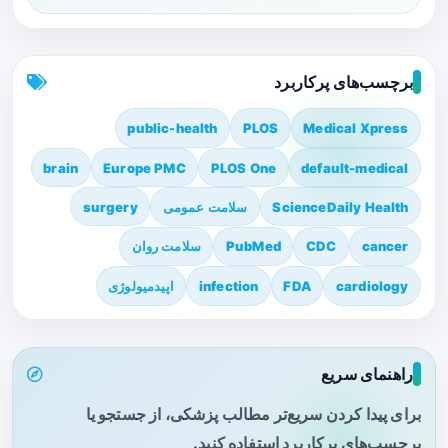
برچسب‌های پرکاربرد
public-health
PLOS
Medical Xpress
brain
Europe PMC
PLOS One
default-medical
ScienceDaily Health
سلامت عمومی
surgery
cancer
CDC
PubMed
سلامت روان
cardiology
FDA
infection
اپیدمیولوژی
راهنمای سریع
برای پیدا کردن سریع‌تر مطالب پزشکی، از جستجو یا
برچسب‌های پرکاربرد استفاده کنید.