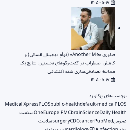
۱۴۰۵-۰۵-۱۷
فناوری «Another Me» (توأم دیجیتال انسانی) و
کاهش اضطراب در گفت‌وگوهای نخستین: نتایج یک
مطالعه تصادفی‌سازی شده اکتشافی
۱۴۰۵-۰۵-۱۷
برچسب‌های پرکاربرد
Medical Xpress
PLOS
public-health
default-medical
PLOS
ScienceDaily Health
brain
Europe PMC
One
سلامت
عمومی
PubMed
cancer
CDC
surgery
سلامت
روان
infection
FDA
cardiology
اپیدمیولوژی