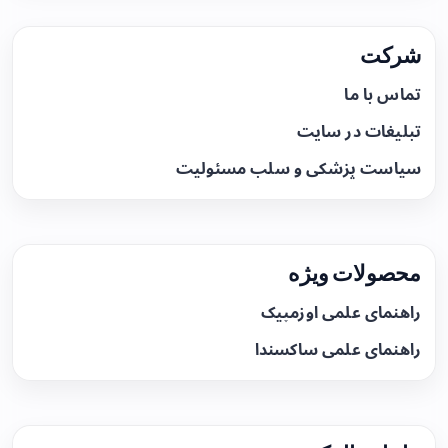
شرکت
تماس با ما
تبلیغات در سایت
سیاست پزشکی و سلب مسئولیت
محصولات ویژه
راهنمای علمی اوزمپیک
راهنمای علمی ساکسندا