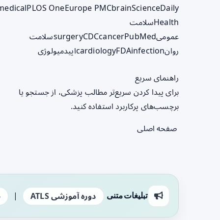
medical
PLOS One
Europe PMC
brain
ScienceDaily
Health
سلامت
عمومی
PubMed
cancer
CDC
surgery
سلامت
روان
infection
FDA
cardiology
اپیدمیولوژی
راهنمای سریع
برای پیدا کردن سریع‌تر مطالب پزشکی، از جستجو یا
برچسب‌های پرکاربرد استفاده کنید.
صفحه اصلی
|
تبلیغات متنی
دوره آموزشی ATLS
ج