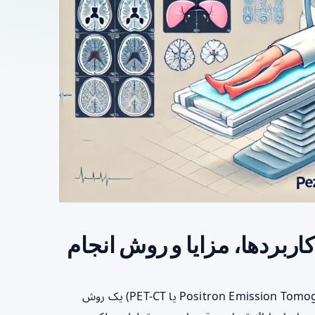
مقدمهآزمایش پت سی‌تی (Positron Emission Tomography-Computed Tomography یا PET-CT) یک روش