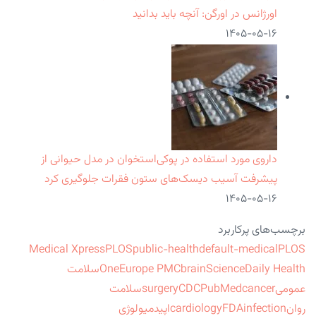
اورژانس در اورگن: آنچه باید بدانید
۱۴۰۵-۰۵-۱۶
داروی مورد استفاده در پوکی‌استخوان در مدل حیوانی از
پیشرفت آسیب دیسک‌های ستون فقرات جلوگیری کرد
۱۴۰۵-۰۵-۱۶
برچسب‌های پرکاربرد
Medical Xpress
PLOS
public-health
default-medical
PLOS
ScienceDaily Health
brain
Europe PMC
One
سلامت
عمومی
cancer
PubMed
CDC
surgery
سلامت
روان
infection
FDA
cardiology
اپیدمیولوژی