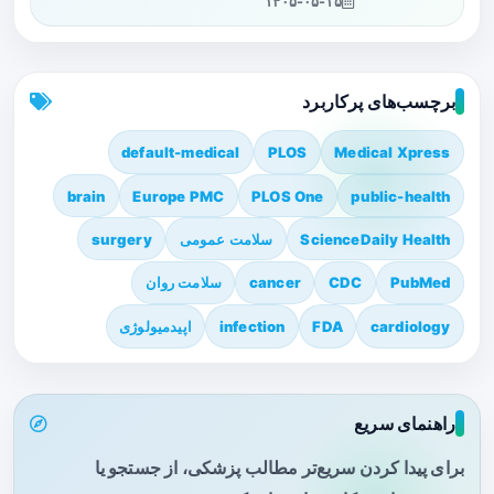
۱۴۰۵-۰۵-۱۵
برچسب‌های پرکاربرد
default-medical
PLOS
Medical Xpress
brain
Europe PMC
PLOS One
public-health
ScienceDaily Health
سلامت عمومی
surgery
PubMed
CDC
cancer
سلامت روان
cardiology
FDA
infection
اپیدمیولوژی
راهنمای سریع
برای پیدا کردن سریع‌تر مطالب پزشکی، از جستجو یا