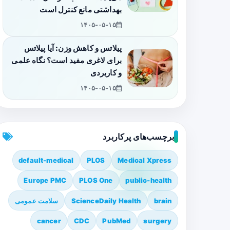
بهداشتی مانع کنترل است
۱۴۰۵-۰۵-۱۵
پیلاتس و کاهش وزن: آیا پیلاتس
برای لاغری مفید است؟ نگاه علمی
و کاربردی
۱۴۰۵-۰۵-۱۵
برچسب‌های پرکاربرد
default-medical
PLOS
Medical Xpress
Europe PMC
PLOS One
public-health
brain
ScienceDaily Health
سلامت عمومی
cancer
CDC
PubMed
surgery