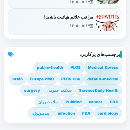
۱۴۰۵-۰۵-۱۷
مراقب علائم هپاتیت باشید!
۱۴۰۵-۰۵-۱۷
برچسب‌های پرکاربرد
public-health
PLOS
Medical Xpress
brain
Europe PMC
PLOS One
default-medical
ScienceDaily Health
سلامت عمومی
surgery
CDC
cancer
PubMed
سلامت روان
cardiology
FDA
infection
اپیدمیولوژی