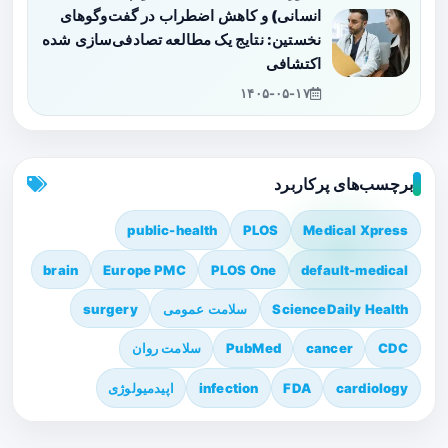
انسانی) و کاهش اضطراب در گفت‌وگوهای
نخستین: نتایج یک مطالعه تصادفی‌سازی شده
اکتشافی
۱۴۰۵-۰۵-۱۷
برچسب‌های پرکاربرد
public-health
PLOS
Medical Xpress
brain
Europe PMC
PLOS One
default-medical
ScienceDaily Health
سلامت عمومی
surgery
CDC
cancer
PubMed
سلامت روان
cardiology
FDA
infection
اپیدمیولوژی