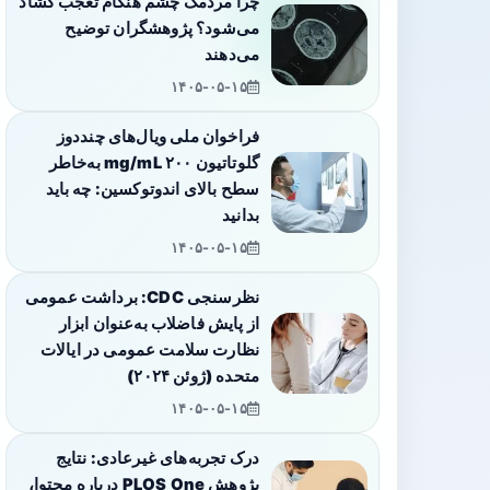
چرا مردمک چشم هنگام تعجب گشاد
می‌شود؟ پژوهشگران توضیح
می‌دهند
۱۴۰۵-۰۵-۱۵
فراخوان ملی ویال‌های چنددوز
گلوتاتیون ۲۰۰ mg/mL به‌خاطر
سطح بالای اندوتوکسین: چه باید
بدانید
۱۴۰۵-۰۵-۱۵
نظرسنجی CDC: برداشت عمومی
از پایش فاضلاب به‌عنوان ابزار
نظارت سلامت عمومی در ایالات
متحده (ژوئن ۲۰۲۴)
۱۴۰۵-۰۵-۱۵
درک تجربه‌های غیرعادی: نتایج
پژوهش PLOS One درباره محتوا،