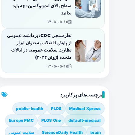
سطح بالای اندوتوکسین: چه باید
بدانید
۱۴۰۵-۰۵-۱۵
نظرسنجی CDC: برداشت عمومی
از پایش فاضلاب به‌عنوان ابزار
نظارت سلامت عمومی در ایالات
متحده (ژوئن ۲۰۲۴)
۱۴۰۵-۰۵-۱۵
برچسب‌های پرکاربرد
public-health
PLOS
Medical Xpress
Europe PMC
PLOS One
default-medical
brain
ScienceDaily Health
سلامت عمومی