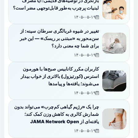
بازنگری در توصیه‌های قدیمی: آیا مصرف
لبنیات پرچرب به‌طور قابل‌توجهی مضر است؟
۱۴۰۵-۰۵-۱۹
تغییر در شیوه غربالگری سرطان سینه: از
سن‌محور به «مبتنی بر ریسک» — این خبر
برای شما چه معنی دارد؟
۱۴۰۵-۰۵-۱۹
کاربران مکرر کانابیس صبح‌ها با هورمون
استرس (کورتیزول) بالاتری از خواب بیدار
می‌شوند؛ یافته‌ها و پیامدها
۱۴۰۵-۰۵-۱۹
چرا یک «رژیم گیاهی کم‌چرب» می‌تواند بدون
شمارش کالری به کاهش وزن کمک کند؛
یافته‌ای از JAMA Network Open
۱۴۰۵-۰۵-۱۹