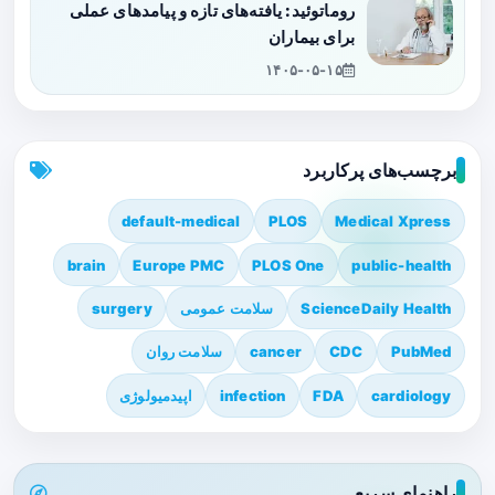
روماتوئید: یافته‌های تازه و پیامدهای عملی
برای بیماران
۱۴۰۵-۰۵-۱۵
برچسب‌های پرکاربرد
default-medical
PLOS
Medical Xpress
brain
Europe PMC
PLOS One
public-health
ScienceDaily Health
سلامت عمومی
surgery
PubMed
CDC
cancer
سلامت روان
cardiology
FDA
infection
اپیدمیولوژی
راهنمای سریع