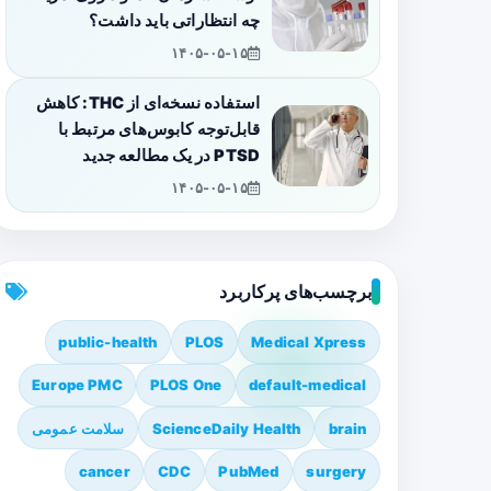
چه انتظاراتی باید داشت؟
۱۴۰۵-۰۵-۱۵
استفاده نسخه‌ای از THC: کاهش
قابل‌توجه کابوس‌های مرتبط با
PTSD در یک مطالعه جدید
۱۴۰۵-۰۵-۱۵
برچسب‌های پرکاربرد
public-health
PLOS
Medical Xpress
Europe PMC
PLOS One
default-medical
brain
ScienceDaily Health
سلامت عمومی
cancer
CDC
PubMed
surgery