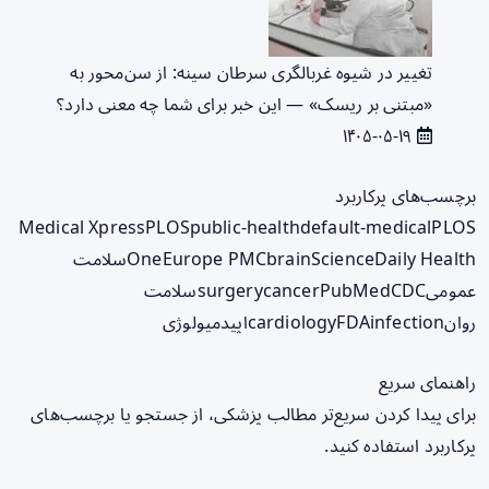
تغییر در شیوه غربالگری سرطان سینه: از سن‌محور به
«مبتنی بر ریسک» — این خبر برای شما چه معنی دارد؟
۱۴۰۵-۰۵-۱۹
برچسب‌های پرکاربرد
Medical Xpress
PLOS
public-health
default-medical
PLOS
ScienceDaily Health
brain
Europe PMC
One
سلامت
عمومی
CDC
PubMed
cancer
surgery
سلامت
روان
infection
FDA
cardiology
اپیدمیولوژی
راهنمای سریع
برای پیدا کردن سریع‌تر مطالب پزشکی، از جستجو یا برچسب‌های
پرکاربرد استفاده کنید.