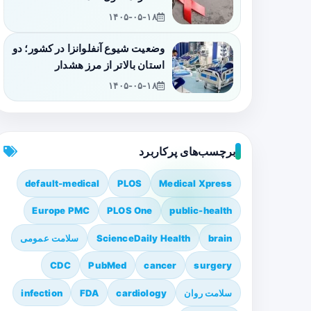
۱۴۰۵-۰۵-۱۸
وضعیت شیوع آنفلوانزا در کشور؛ دو
استان بالاتر از مرز هشدار
۱۴۰۵-۰۵-۱۸
برچسب‌های پرکاربرد
default-medical
PLOS
Medical Xpress
Europe PMC
PLOS One
public-health
brain
ScienceDaily Health
سلامت عمومی
CDC
PubMed
cancer
surgery
سلامت روان
cardiology
FDA
infection