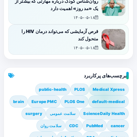
روان‌شناس کودک درباره مهارتی که بیشتر از
یک «مد روز» اهمیت دارد
۱۴۰۵-۰۵-۱۸
قرص آزمایشی که می‌تواند درمان HIV را
متحول کند
۱۴۰۵-۰۵-۱۸
برچسب‌های پرکاربرد
public-health
PLOS
Medical Xpress
brain
Europe PMC
PLOS One
default-medical
ScienceDaily Health
سلامت عمومی
surgery
cancer
PubMed
CDC
سلامت روان