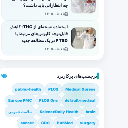
چه انتظاراتی باید داشت؟
۱۴۰۵-۰۵-۱۵
استفاده نسخه‌ای از THC: کاهش
قابل‌توجه کابوس‌های مرتبط با
PTSD در یک مطالعه جدید
۱۴۰۵-۰۵-۱۵
برچسب‌های پرکاربرد
public-health
PLOS
Medical Xpress
Europe PMC
PLOS One
default-medical
brain
ScienceDaily Health
سلامت عمومی
cancer
CDC
PubMed
surgery