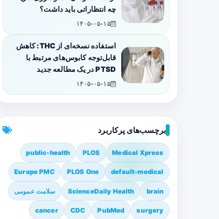
چه انتظاراتی باید داشت؟
۱۴۰۵-۰۵-۱۵
استفاده نسخه‌ای از THC: کاهش
قابل‌توجه کابوس‌های مرتبط با
PTSD در یک مطالعه جدید
۱۴۰۵-۰۵-۱۵
برچسب‌های پرکاربرد
public-health
PLOS
Medical Xpress
Europe PMC
PLOS One
default-medical
brain
ScienceDaily Health
سلامت عمومی
cancer
CDC
PubMed
surgery