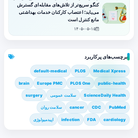
کنگو سریع‌تر از تلاش‌های مقابله‌ای گسترش
می‌یابد؛ اعتصاب کارکنان خدمات بهداشتی
مانع کنترل است
۱۴۰۵-۰۵-۱۵
برچسب‌های پرکاربرد
default-medical
PLOS
Medical Xpress
brain
Europe PMC
PLOS One
public-health
ScienceDaily Health
سلامت عمومی
surgery
PubMed
CDC
cancer
سلامت روان
cardiology
FDA
infection
اپیدمیولوژی