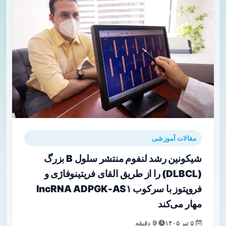
مقالات آموزشی
شیکونین رشد لنفوم منتشر سلول B بزرگ
(DLBCL) را از طریق القای فریتینوفاژی و
فروپتوز با سرکوب lncRNA ADPGK‑AS۱
مهار می‌کند
۵ تیر ۱۴۰۵
9 دقیقه