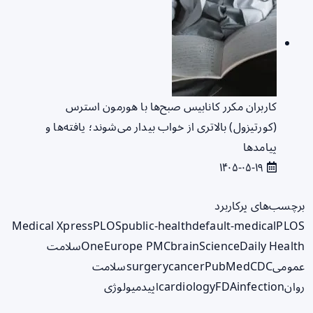
کاربران مکرر کانابیس صبح‌ها با هورمون استرس
(کورتیزول) بالاتری از خواب بیدار می‌شوند؛ یافته‌ها و
پیامدها
۱۴۰۵-۰۵-۱۹
برچسب‌های پرکاربرد
Medical Xpress
PLOS
public-health
default-medical
PLOS
ScienceDaily Health
brain
Europe PMC
One
سلامت
عمومی
CDC
PubMed
cancer
surgery
سلامت
روان
infection
FDA
cardiology
اپیدمیولوژی