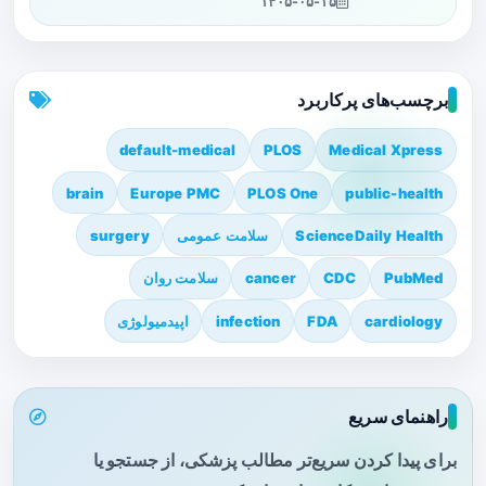
۱۴۰۵-۰۵-۱۵
برچسب‌های پرکاربرد
default-medical
PLOS
Medical Xpress
brain
Europe PMC
PLOS One
public-health
ScienceDaily Health
سلامت عمومی
surgery
PubMed
CDC
cancer
سلامت روان
cardiology
FDA
infection
اپیدمیولوژی
راهنمای سریع
برای پیدا کردن سریع‌تر مطالب پزشکی، از جستجو یا