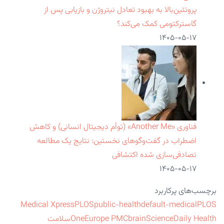
پروتئین‌بالا به بهبود تعادل نیتروژن و بازیابی پس از
گاسترکتومی کمک می‌کند؟
۱۴۰۵-۰۵-۱۷
فناوری «Another Me» (توأم دیجیتال انسانی) و کاهش
اضطراب در گفت‌وگوهای نخستین: نتایج یک مطالعه
تصادفی‌سازی شده اکتشافی
۱۴۰۵-۰۵-۱۷
برچسب‌های پرکاربرد
Medical Xpress
PLOS
public-health
default-medical
PLOS
ScienceDaily Health
brain
Europe PMC
One
سلامت