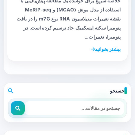
خلاصه سریع برای خواننده یک مطالعه پیش‌بالینی با
استفاده از مدل موش (MCAO) و MeRIP‑seq
نقشه تغییرات متیلاسیون RNA نوع m7G را در بافت
پنومبرا سکته ایسکمیک حاد ترسیم کرده است. در
پنومبرا، تغییرات…
بیشتر بخوانید
جستجو