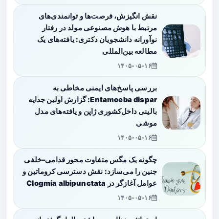
نقش انگیزش، فرصت‌ها و توانمندی‌های
مرتبط با هوش مصنوعی مولد در رفتار
نوآورانه دانشجویان دکتری: یافته‌های یک
مطالعه بین‌المللی
۱۴۰۵-۰۵-۱۶
بررسی پاسخ‌های ایمنی مخاطی به
Entamoeba dispar: گزارش اولین جدایه
بالینی داخل‌کشوری ژاپن و یافته‌های مدل
موشی
۱۴۰۵-۰۵-۱۶
چگونه یک مگس متفاوت محور قدامی–خلفی
جنین را می‌سازد: نقش دسترسی کروماتین و
عوامل آغازگر در Clogmia albipunctata
۱۴۰۵-۰۵-۱۶