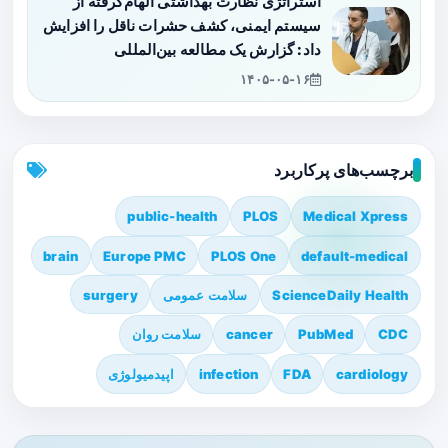
استراتژی نظارت بهداشتی الهام‌گرفته از
سیستم ایمنی، کشف حشرات ناقل را افزایش
داد: گزارش یک مطالعه بین‌المللی
۱۴۰۵-۰۵-۱۶
برچسب‌های پرکاربرد
public-health
PLOS
Medical Xpress
brain
Europe PMC
PLOS One
default-medical
ScienceDaily Health
سلامت عمومی
surgery
CDC
PubMed
cancer
سلامت روان
cardiology
FDA
infection
اپیدمیولوژی