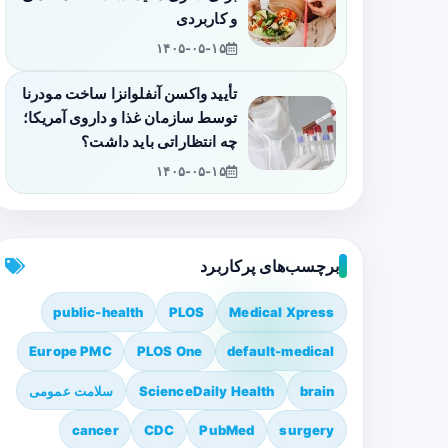
و کاربردی
۱۴۰۵-۰۵-۱۵
تأیید واکسن آنفلوانزا ساخت مودرنا
توسط سازمان غذا و داروی آمریکا؛
چه انتظاراتی باید داشت؟
۱۴۰۵-۰۵-۱۵
برچسب‌های پرکاربرد
public-health
PLOS
Medical Xpress
Europe PMC
PLOS One
default-medical
brain
ScienceDaily Health
سلامت عمومی
cancer
CDC
PubMed
surgery