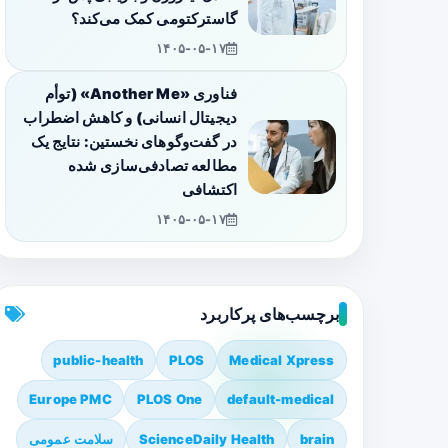
گاسترکتومی کمک می‌کند؟
۱۴۰۵-۰۵-۱۷
فناوری «Another Me» (توأم
دیجیتال انسانی) و کاهش اضطراب
در گفت‌وگوهای نخستین: نتایج یک
مطالعه تصادفی‌سازی شده
اکتشافی
۱۴۰۵-۰۵-۱۷
برچسب‌های پرکاربرد
public-health
PLOS
Medical Xpress
Europe PMC
PLOS One
default-medical
brain
ScienceDaily Health
سلامت عمومی