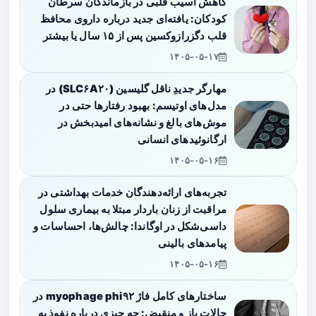
کاهش آسیب قلبی در بازماندگان سرطان
کودکان: یافته‌ای جدید درباره داروی محافظ
قلب دگزرازوکسین پس از ۱۵ سال یا بیشتر
۱۴۰۵-۰۵-۱۷
مهارگر جدیدِ ناقل گلیسین (SLC۶A۲۰) در
مدل‌های اوتیسم: بهبود رفتارها حتی در
موش‌های بالغ و نشانه‌های امیدبخش در
ارگانوئیدهای انسانی
۱۴۰۵-۰۵-۱۶
تجربه‌های ارائه‌دهندگان خدمات بهداشتی در
مراقبت از زنان باردار مبتلا به بیماری سلول
داسی‌شکل در اوگاندا: چالش‌ها، احساسات و
پیامدهای بالینی
۱۴۰۵-۰۵-۱۶
ساختارهای کامل فاژ myophage phi۹۲ در
حالات باز و منقبض: چه چیزی درباره نفوذ به