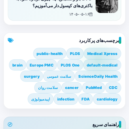
باکتری‌های کپسول‌دار می‌آموزیم؟
۱۴۰۵-۰۵-۱۶
برچسب‌های پرکاربرد
public-health
PLOS
Medical Xpress
brain
Europe PMC
PLOS One
default-medical
ScienceDaily Health
سلامت عمومی
surgery
CDC
PubMed
cancer
سلامت روان
cardiology
FDA
infection
اپیدمیولوژی
راهنمای سریع